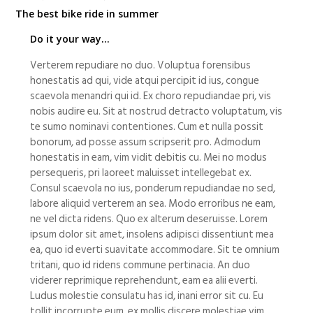
The best bike ride in summer
Do it your way…
Verterem repudiare no duo. Voluptua forensibus
honestatis ad qui, vide atqui percipit id ius, congue
scaevola menandri qui id. Ex choro repudiandae pri, vis
nobis audire eu. Sit at nostrud detracto voluptatum, vis
te sumo nominavi contentiones. Cum et nulla possit
bonorum, ad posse assum scripserit pro. Admodum
honestatis in eam, vim vidit debitis cu. Mei no modus
persequeris, pri laoreet maluisset intellegebat ex.
Consul scaevola no ius, ponderum repudiandae no sed,
labore aliquid verterem an sea. Modo erroribus ne eam,
ne vel dicta ridens. Quo ex alterum deseruisse. Lorem
ipsum dolor sit amet, insolens adipisci dissentiunt mea
ea, quo id everti suavitate accommodare. Sit te omnium
tritani, quo id ridens commune pertinacia. An duo
viderer reprimique reprehendunt, eam ea alii everti.
Ludus molestie consulatu has id, inani error sit cu. Eu
tollit incorrupte eum, ex mollis discere molestiae vim,