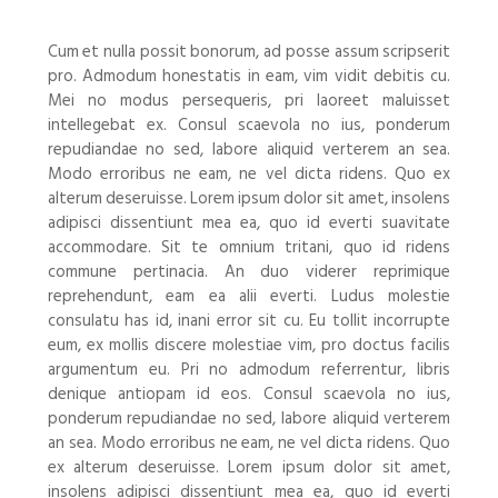
Cum et nulla possit bonorum, ad posse assum scripserit
pro. Admodum honestatis in eam, vim vidit debitis cu.
Mei no modus persequeris, pri laoreet maluisset
intellegebat ex. Consul scaevola no ius, ponderum
repudiandae no sed, labore aliquid verterem an sea.
Modo erroribus ne eam, ne vel dicta ridens. Quo ex
alterum deseruisse. Lorem ipsum dolor sit amet, insolens
adipisci dissentiunt mea ea, quo id everti suavitate
accommodare. Sit te omnium tritani, quo id ridens
commune pertinacia. An duo viderer reprimique
reprehendunt, eam ea alii everti. Ludus molestie
consulatu has id, inani error sit cu. Eu tollit incorrupte
eum, ex mollis discere molestiae vim, pro doctus facilis
argumentum eu. Pri no admodum referrentur, libris
denique antiopam id eos. Consul scaevola no ius,
ponderum repudiandae no sed, labore aliquid verterem
an sea. Modo erroribus ne eam, ne vel dicta ridens. Quo
ex alterum deseruisse. Lorem ipsum dolor sit amet,
insolens adipisci dissentiunt mea ea, quo id everti