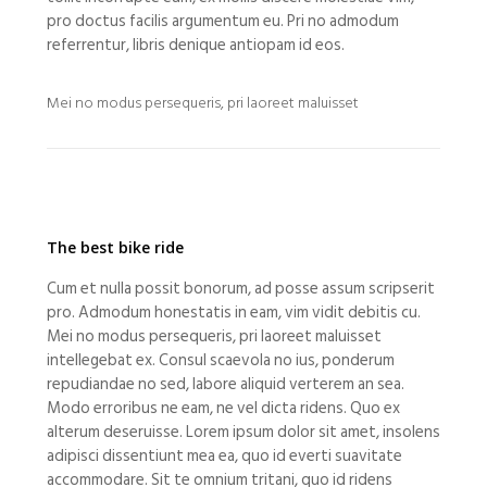
pro doctus facilis argumentum eu. Pri no admodum
referrentur, libris denique antiopam id eos.
Mei no modus persequeris, pri laoreet maluisset
The best bike ride
Cum et nulla possit bonorum, ad posse assum scripserit
pro. Admodum honestatis in eam, vim vidit debitis cu.
Mei no modus persequeris, pri laoreet maluisset
intellegebat ex. Consul scaevola no ius, ponderum
repudiandae no sed, labore aliquid verterem an sea.
Modo erroribus ne eam, ne vel dicta ridens. Quo ex
alterum deseruisse. Lorem ipsum dolor sit amet, insolens
adipisci dissentiunt mea ea, quo id everti suavitate
accommodare. Sit te omnium tritani, quo id ridens