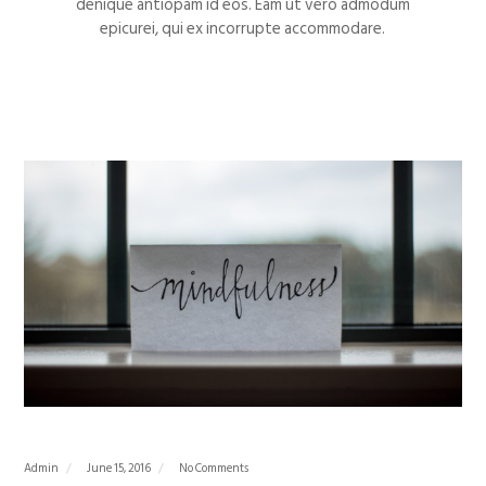
denique antiopam id eos. Eam ut vero admodum
epicurei, qui ex incorrupte accommodare.
Admin
June 15, 2016
No Comments