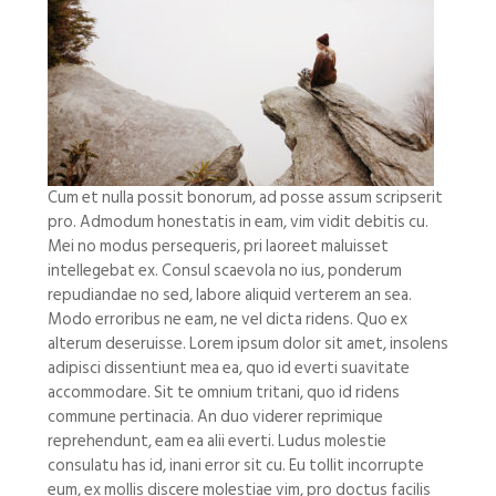
Cum et nulla possit bonorum, ad posse assum scripserit
pro. Admodum honestatis in eam, vim vidit debitis cu.
Mei no modus persequeris, pri laoreet maluisset
intellegebat ex. Consul scaevola no ius, ponderum
repudiandae no sed, labore aliquid verterem an sea.
Modo erroribus ne eam, ne vel dicta ridens. Quo ex
alterum deseruisse. Lorem ipsum dolor sit amet, insolens
adipisci dissentiunt mea ea, quo id everti suavitate
accommodare. Sit te omnium tritani, quo id ridens
commune pertinacia. An duo viderer reprimique
reprehendunt, eam ea alii everti. Ludus molestie
consulatu has id, inani error sit cu. Eu tollit incorrupte
eum, ex mollis discere molestiae vim, pro doctus facilis