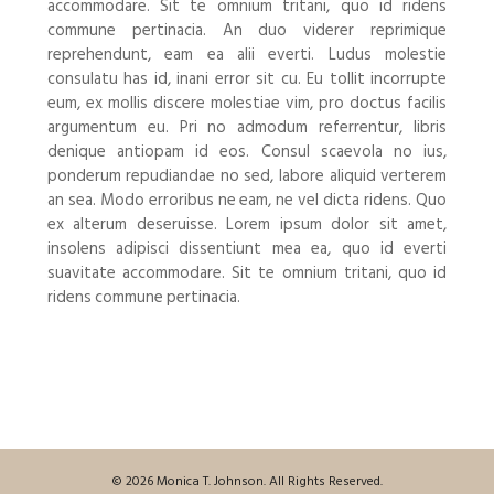
accommodare. Sit te omnium tritani, quo id ridens
commune pertinacia. An duo viderer reprimique
reprehendunt, eam ea alii everti. Ludus molestie
consulatu has id, inani error sit cu. Eu tollit incorrupte
eum, ex mollis discere molestiae vim, pro doctus facilis
argumentum eu. Pri no admodum referrentur, libris
denique antiopam id eos. Consul scaevola no ius,
ponderum repudiandae no sed, labore aliquid verterem
an sea. Modo erroribus ne eam, ne vel dicta ridens. Quo
ex alterum deseruisse. Lorem ipsum dolor sit amet,
insolens adipisci dissentiunt mea ea, quo id everti
suavitate accommodare. Sit te omnium tritani, quo id
ridens commune pertinacia.
© 2026 Monica T. Johnson. All Rights Reserved.