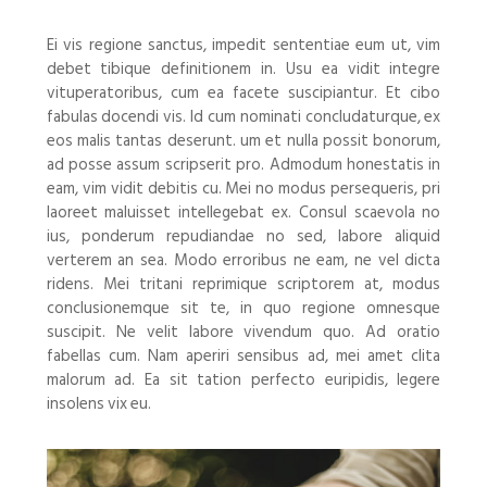
Ei vis regione sanctus, impedit sententiae eum ut, vim
debet tibique definitionem in. Usu ea vidit integre
vituperatoribus, cum ea facete suscipiantur. Et cibo
fabulas docendi vis. Id cum nominati concludaturque, ex
eos malis tantas deserunt. um et nulla possit bonorum,
ad posse assum scripserit pro. Admodum honestatis in
eam, vim vidit debitis cu. Mei no modus persequeris, pri
laoreet maluisset intellegebat ex. Consul scaevola no
ius, ponderum repudiandae no sed, labore aliquid
verterem an sea. Modo erroribus ne eam, ne vel dicta
ridens. Mei tritani reprimique scriptorem at, modus
conclusionemque sit te, in quo regione omnesque
suscipit. Ne velit labore vivendum quo. Ad oratio
fabellas cum. Nam aperiri sensibus ad, mei amet clita
malorum ad. Ea sit tation perfecto euripidis, legere
insolens vix eu.