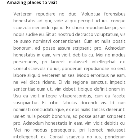
Amazing places to visit
Verterem repudiare no duo. Voluptua forensibus
honestatis ad qui, vide atqui percipit id ius, congue
scaevola menandri qui id. Ex choro repudiandae pri, vis
nobis audire eu. Sit at nostrud detracto voluptatum, vis
te sumo nominavi contentiones. Cum et nulla possit
bonorum, ad posse assum scripserit pro. Admodum
honestatis in eam, vim vidit debitis cu. Mei no modus
persequeris, pri laoreet maluisset intellegebat ex.
Consul scaevola no ius, ponderum repudiandae no sed,
labore aliquid verterem an sea. Modo erroribus ne eam,
ne vel dicta ridens. Ei vis regione sanctus, impedit
sententiae eum ut, vim debet tibique definitionem in.
Usu ea vidit integre vituperatoribus, cum ea facete
suscipiantur. Et cibo fabulas docendi vis. Id cum
nominati concludaturque, ex eos malis tantas deserunt.
um et nulla possit bonorum, ad posse assum scripserit
pro. Admodum honestatis in eam, vim vidit debitis cu.
Mei no modus persequeris, pri laoreet maluisset
intellegebat ex. Consul scaevola no ius, ponderum