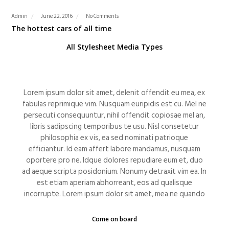
Admin
June 22, 2016
No Comments
The hottest cars of all time
All Stylesheet Media Types
Lorem ipsum dolor sit amet, delenit offendit eu mea, ex
fabulas reprimique vim. Nusquam euripidis est cu. Mel ne
persecuti consequuntur, nihil offendit copiosae mel an,
libris sadipscing temporibus te usu. Nisl consetetur
philosophia ex vis, ea sed nominati patrioque
efficiantur. Id eam affert labore mandamus, nusquam
oportere pro ne. Idque dolores repudiare eum et, duo
ad aeque scripta posidonium. Nonumy detraxit vim ea. In
est etiam aperiam abhorreant, eos ad qualisque
incorrupte. Lorem ipsum dolor sit amet, mea ne quando
Come on board