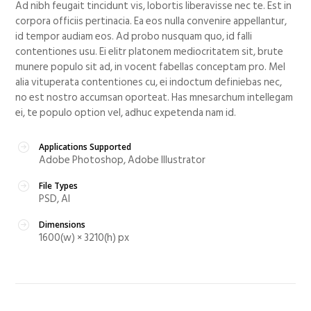
Ad nibh feugait tincidunt vis, lobortis liberavisse nec te. Est in
corpora officiis pertinacia. Ea eos nulla convenire appellantur,
id tempor audiam eos. Ad probo nusquam quo, id falli
contentiones usu. Ei elitr platonem mediocritatem sit, brute
munere populo sit ad, in vocent fabellas conceptam pro. Mel
alia vituperata contentiones cu, ei indoctum definiebas nec,
no est nostro accumsan oporteat. Has mnesarchum intellegam
ei, te populo option vel, adhuc expetenda nam id.
Applications Supported
Adobe Photoshop, Adobe Illustrator
File Types
PSD, AI
Dimensions
1600(w) × 3210(h) px